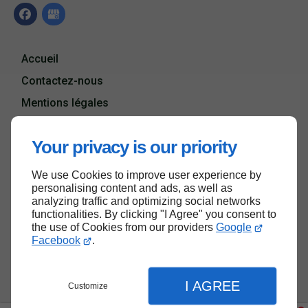
Accueil
Contactez-nous
Mentions légales
Plan du site
Your privacy is our priority
We use Cookies to improve user experience by
Haut de page
personalising content and ads, as well as
analyzing traffic and optimizing social networks
functionalities. By clicking "I Agree" you consent to
the use of Cookies from our providers
Google
Facebook
.
I AGREE
Customize